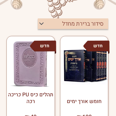
למוצר
זה
יש
מספר
סוגים.
ניתן
לבחור
את
האפשרויות
בעמוד
תהלים כיס PU כריכה
המוצר
חומש אורך ימים
רכה