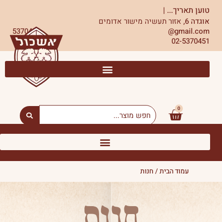
ילוג
טוען תאריך...
|
תוכן
אוגדה 6,
אזור תעשיה מישור אדומים
5370451
gmail.com@
02-5370451
0
עגלת
Search
...
קניות
עמוד הבית
/ חנות
חנות