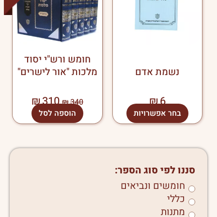
ניתן
לבחור
את
האפשרויות
בעמוד
חומש ורש"י יסוד
המוצר
נשמת אדם
מלכות "אור לישרים"
₪
310
₪
6
₪
340
בחר אפשרויות
הוספה לסל
סננו לפי סוג הספר:
חומשים ונביאים
כללי
מתנות