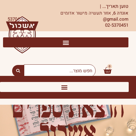
ילוג
טוען תאריך...
|
תוכן
אוגדה 6,
אזור תעשיה מישור אדומים
5370451
gmail.com@
02-5370451
0
עגלת
Search
...
קניות
הוצאת ספרים
אשכול