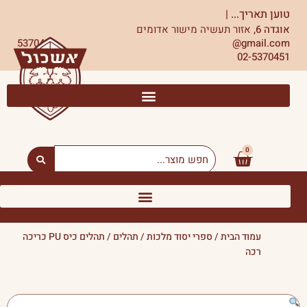
ילוג
טוען תאריך...
|
תוכן
אוגדה 6,
אזור תעשיה מישור אדומים
5370451
gmail.com@
02-5370451
0
עגלת
Search
...
קניות
עמוד הבית
/
ספרי יסוד מלכות
/
תהלים
/ תהלים כיס PU כריכה
רכה