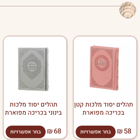
למוצר
למו
זה
זה
יש
יש
מספר
מספ
סוגים.
סוגי
ניתן
ניתן
לבחור
לבח
את
את
האפשרויות
האפ
בעמוד
בעמ
תהלים יסוד מלכות קטן
תהלים יסוד מלכות
המוצר
המו
בכריכה מפוארת
בינוני בכריכה מפוארת
₪
68
₪
58
בחר אפשרויות
בחר אפשרויות