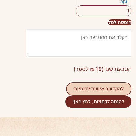
נקה
כיס
PU
כריכה
הוספה לסל
רכה
הטבעת שם (
15
₪
לספר)
להקדשה אישית לכמויות
להנחה לכמויות , לחץ כאן!