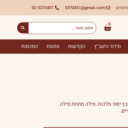
דומים
gmail.com@
5370451
02-5370451
Search
0
עגלת
...
קניות
סידור היעב"ץ
הקדשות
מתנות
הסכמות
ץ יסוד מלכות. מילה מתחת מילה.
ים.