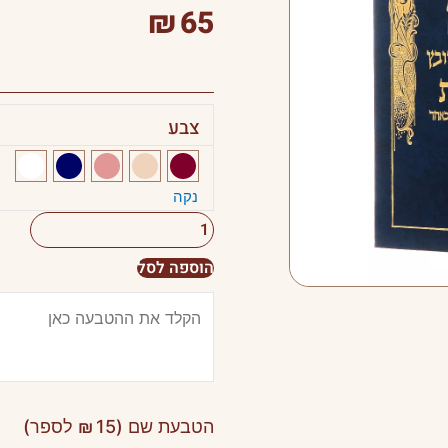
₪
65
צבע
כמות
של
תהלים
נקה
יסוד
מלכות
גדול
הוספה לסל
הטבעת שם (
15
₪
לספר)