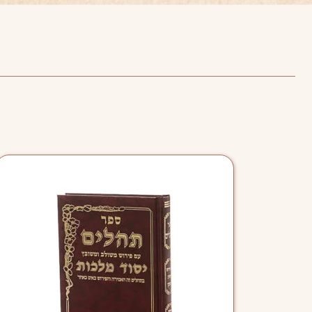
למוצר
זה
יש
מספר
סוגים.
ניתן
לבחור
את
האפשרויות