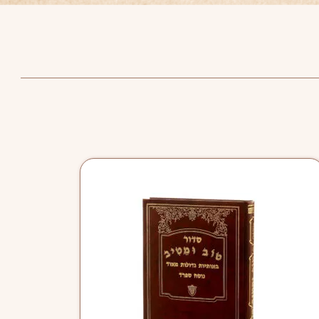
למוצר
זה
יש
מספר
סוגים.
ניתן
לבחור
את
האפשרויות