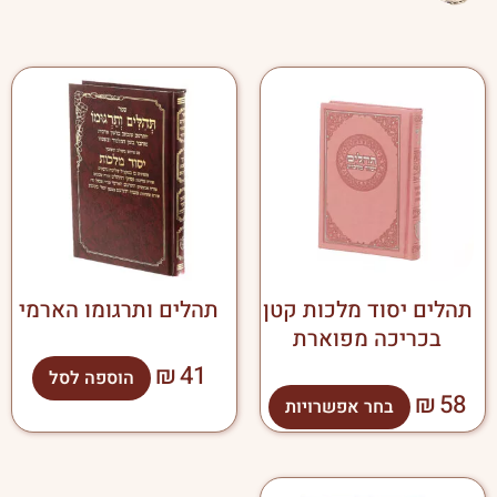
למוצר
זה
יש
מספר
סוגים.
ניתן
לבחור
את
האפשרויות
בעמוד
תהלים יסוד מלכות קטן
תהלים ותרגומו הארמי
המוצר
בכריכה מפוארת
₪
41
הוספה לסל
₪
58
בחר אפשרויות
למוצר