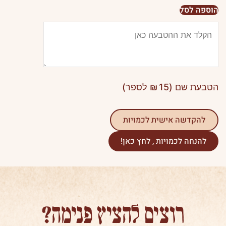
בינוני
הוספה לסל
בכריכה
מפוארת
הטבעת שם (
15
₪
לספר)
להקדשה אישית לכמויות
להנחה לכמויות , לחץ כאן!
רוצים להציץ פנימה?