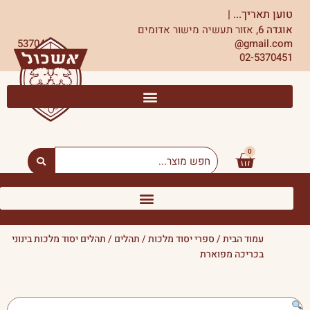
ילוג
טוען תאריך...
|
תוכן
אוגדה 6,
אזור תעשיה מישור אדומים
5370451
gmail.com@
02-5370451
0
עגלת
Search
...
קניות
עמוד הבית
/
ספרי יסוד מלכות
/
תהלים
/ תהלים יסוד מלכות בינוני
בכריכה מפוארת