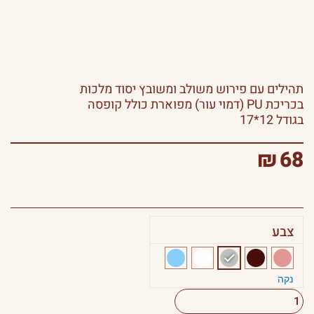
תהילים עם פירוש משולב ומשובץ יסוד מלכות
בכריכת PU (דמוי עור) מפוארת כולל קופסה
בגודל 12*17
₪
68
צבע
כמות
של
תהלים
נקה
יסוד
מלכות