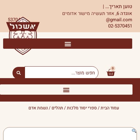
ילוג
טוען תאריך...
|
תוכן
אוגדה 6,
אזור תעשיה מישור אדומים
5370451
gmail.com@
02-5370451
0
עגלת
Search
...
קניות
עמוד הבית
/
ספרי יסוד מלכות
/
תהלים
/ נשמת אדם