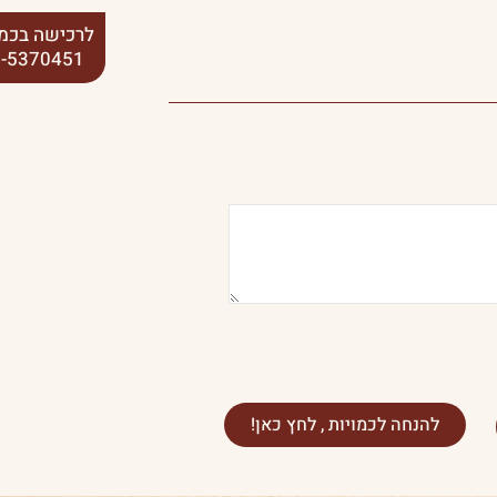
לרכישה בכמו
-5370451
להנחה לכמויות , לחץ כאן!