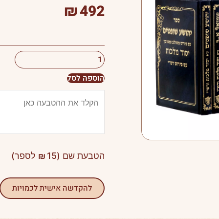
₪
492
כמות
הוספה לסל
של
נביאים
וכתובים
יסוד
מלכות
-
סט
הטבעת שם (
15
₪
לספר)
נ"ך
להקדשה אישית לכמויות