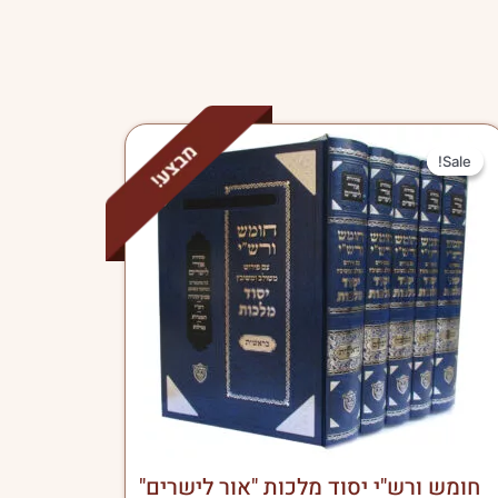
המחיר
המחיר
Sale!
Sale!
המקורי
הנוכחי
היה:
הוא:
₪310.
₪340.
חומש ורש"י יסוד מלכות "אור לישרים"