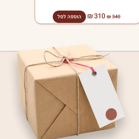
₪
310
340
₪
הוספה לסל