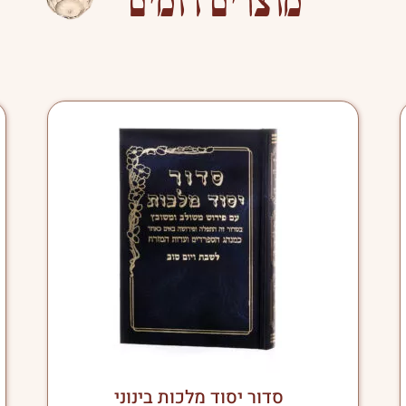
טווח
למוצר
מחירים:
זה
יש
מספר
עד
סוגים.
ניתן
לבחור
את
האפשרויות
בעמוד
המוצר
סדור יסוד מלכות בינוני