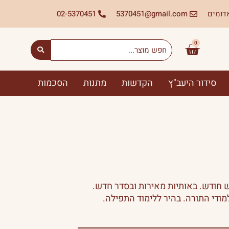
דומים
gmail.com@
5370451
02-5370451
Search
0
עגלת
...
קניות
סידור היעב"ץ
הקדשות
מתנות
הסכמות
ש חודש. באותיות מאירות ובסדר חדש.
ודי התורה. בהיר ללימוד התפילה.