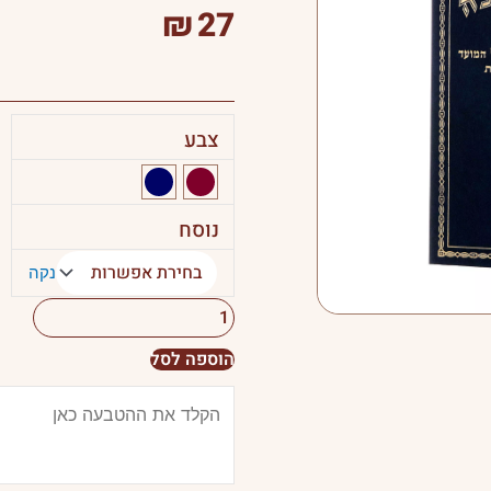
₪
27
צבע
כמות
של
סדור
נוסח
מקור
הברכה
נקה
לתלמידים
הוספה לסל