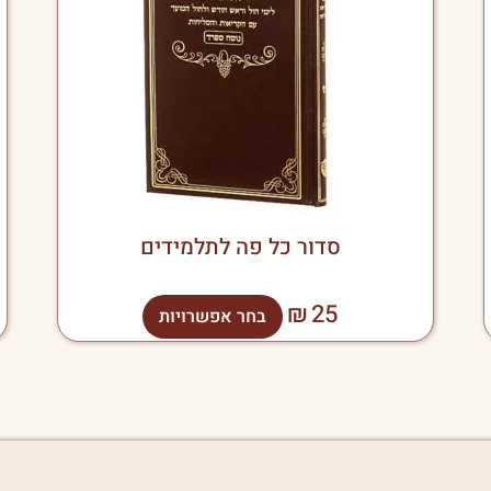
.
סוגים.
ניתן
ר
לבחור
את
רויות
האפשרויות
ד
בעמוד
ר
המוצר
סדור כל פה לתלמידים
₪
25
בחר אפשרויות