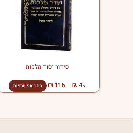
סוגים
ניתן
לבחו
את
האפש
בעמו
המוצ
סידור יסוד מלכות
₪
116
–
₪
49
בחר אפשרויות