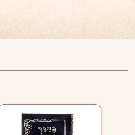
טווח
למוצ
מחירים:
זה
יש
מספר
עד