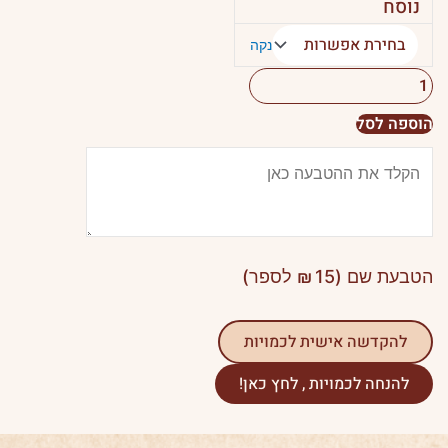
נוסח
לימים
נוראים
נקה
יסוד
מלכות
הוספה לסל
הטבעת שם (
15
₪
לספר)
להקדשה אישית לכמויות
להנחה לכמויות , לחץ כאן!