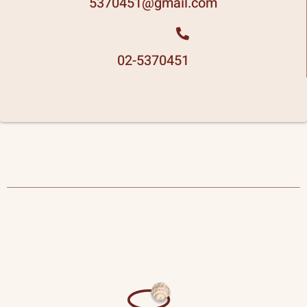
5370451
gmail.com@
02-5370451