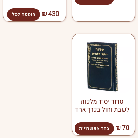
₪
430
הוספה לסל
למוצר
זה
יש
מספר
סוגים.
ניתן
לבחור
את
האפשרויות
בעמוד
סדור יסוד מלכות
המוצר
לשבת וחול בכרך אחד
₪
70
בחר אפשרויות