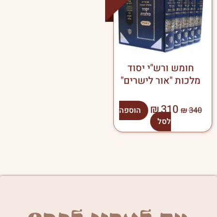
₪310.
₪340.
חומש ורש"י יסוד
מלכות "אור לישרים"
₪
310
340
₪
הוספה
לסל