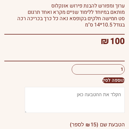
ערוך ומפורש להבנת פירוש אונקלוס
מותאם במיוחד ללימוד שניים מקרא ואחד תרגום
סט חמישה חלקים בקופסא נאה כל כרך בכריכה רכה
בגודל 10.5*14 ס"מ
₪
100
כמות
הוספה לסל
של
חומש
אורך
ימים
הטבעת שם (
15
₪
לספר)