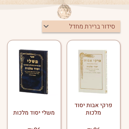
למוצר
זה
יש
מספר
סוגים.
ניתן
לבחור
את
האפשרויות
בעמוד
פרקי אבות יסוד
המוצר
מלכות
משלי יסוד מלכות