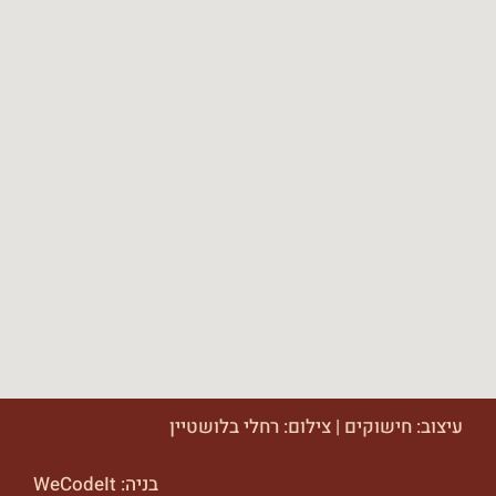
עיצוב:
חישוקים
| צילום:
רחלי בלושטיין
בניה:
WeCodeIt